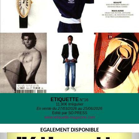
ETIQUETTE
N°16
11,90€
Irrégulier
En vente du 27/03/2026 au 25/06/2026
Edité par SO PRESS
www.letiquette-magazine.com
EGALEMENT DISPONIBLE