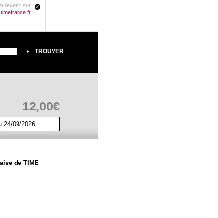
t revenir sur
timefrance.fr
12,00€
u 24/09/2026
çaise de TIME