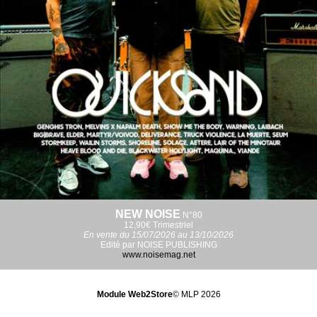
NEW NOISE
N°80
12,90€
Trimestriel
En vente du 15/07/2026 au 13/10/2026
Edité par NOISE PUBLISHING
www.noisemag.net
Module Web2Store
© MLP 2026