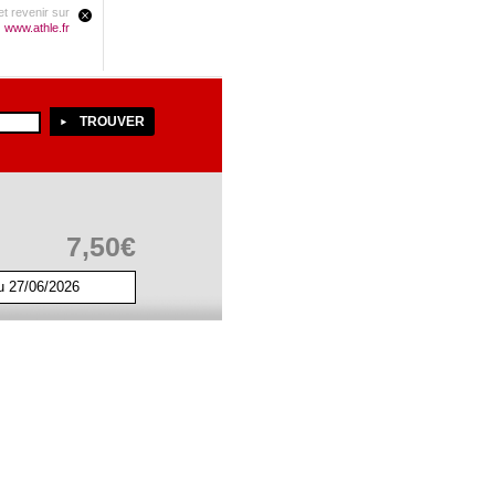
t revenir sur
www.athle.fr
7,50€
u 27/06/2026