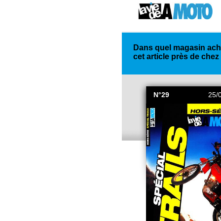
Dans quel magasin ach
cet article près de chez
N°29
25/