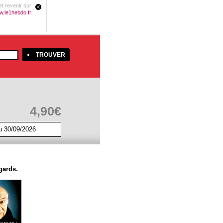
t revenir sur
.le1hebdo.fr
4,90€
u 30/09/2026
gards.