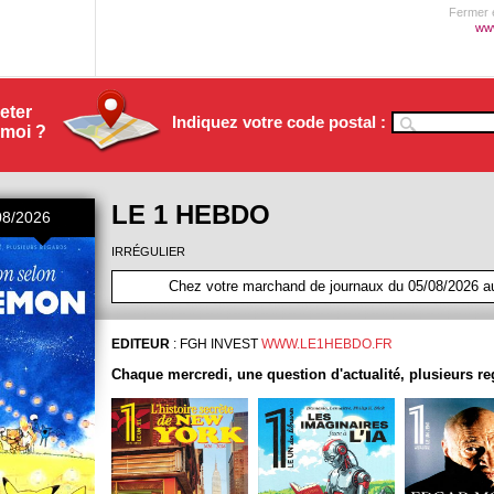
Fermer e
www
eter
Indiquez votre code postal :
 moi ?
LE 1 HEBDO
08/2026
IRRÉGULIER
Chez votre marchand de journaux du 05/08/2026 a
EDITEUR
:
FGH INVEST
WWW.LE1HEBDO.FR
Chaque mercredi, une question d'actualité, plusieurs re